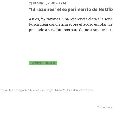
18 ABRIL, 2018 - 13:14
’13 razones’ el experimento de Netfli
Así es, ‘13 razones’ una referencia clara a la s
busca crear conciencia sobre el acoso escolar. E
prestado a sus alumnos para demostrar que es má
Marketing y Publicidad
Todas las categorías
Acerca de Frogx Three
Politicas
Contáctanos
Todas las 