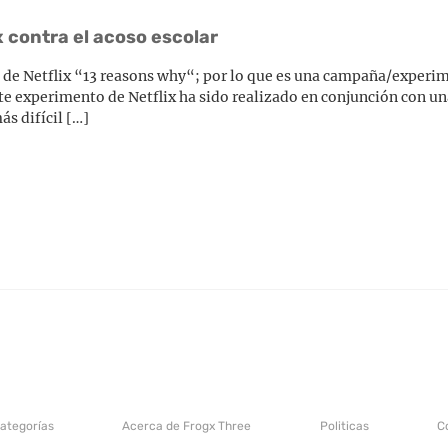
x contra el acoso escolar
erie de Netflix “13 reasons why“; por lo que es una campaña/experi
ste experimento de Netflix ha sido realizado en conjunción con una
s difícil […]
categorías
Acerca de Frogx Three
Politicas
C