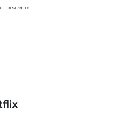
O
DESARROLLO
flix