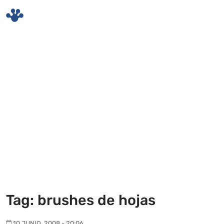
Skip to main content
Tag: brushes de hojas
10 JUNIO, 2008 - 20:06