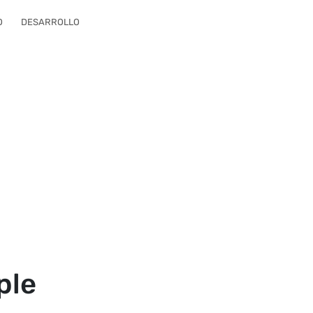
O
DESARROLLO
ple