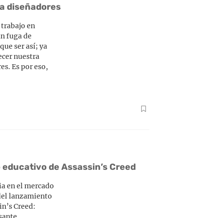
a diseñadores
 trabajo en
an fuga de
que ser así; ya
ecer nuestra
es. Es por eso,
o educativo de Assassin’s Creed
ia en el mercado
 del lanzamiento
n’s Creed:
esante