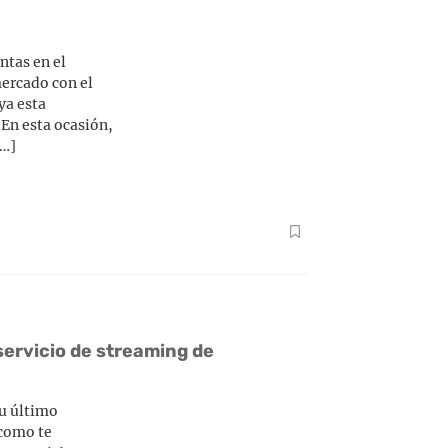
ntas en el
mercado con el
ya esta
En esta ocasión,
[…]
servicio de streaming de
u último
 como te