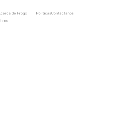
cerca de Frogx
Politicas
Contáctanos
Three