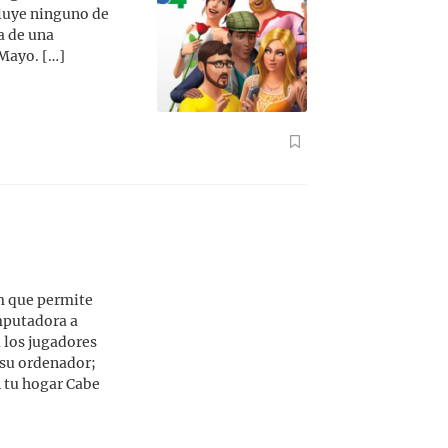
cluye ninguno de
a de una
Mayo. […]
m que permite
mputadora a
 los jugadores
 su ordenador;
n tu hogar Cabe