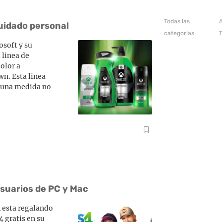
Todas las
A
uidado personal
categorías
osoft y su
 linea de
olor a
n. Esta linea
o una medida no
 usuarios de PC y Mac
 esta regalando
4 gratis en su