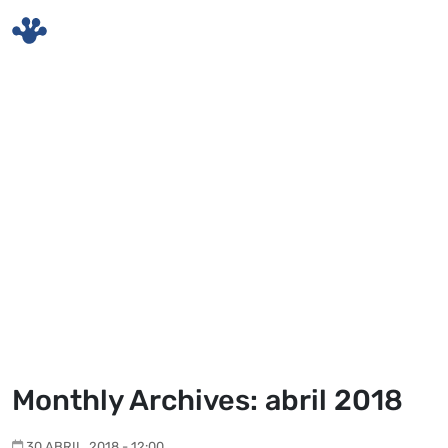
Skip to main content
Monthly Archives: abril 2018
30 ABRIL, 2018 - 12:00