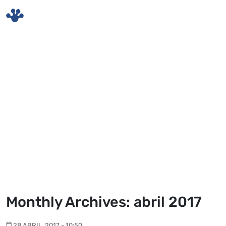
Skip to main content
Monthly Archives: abril 2017
28 ABRIL, 2017 - 10:50